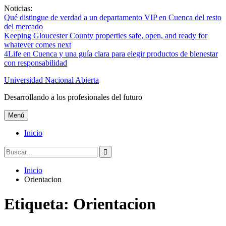
Saltar
Noticias:
al
Qué distingue de verdad a un departamento VIP en Cuenca del resto
contenido
del mercado
Keeping Gloucester County properties safe, open, and ready for
whatever comes next
4Life en Cuenca y una guía clara para elegir productos de bienestar
con responsabilidad
Universidad Nacional Abierta
Desarrollando a los profesionales del futuro
Menú
Inicio
Buscar:
Inicio
Orientacion
Etiqueta:
Orientacion