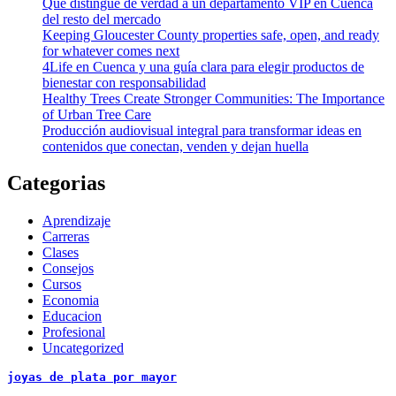
Qué distingue de verdad a un departamento VIP en Cuenca
del resto del mercado
Keeping Gloucester County properties safe, open, and ready
for whatever comes next
4Life en Cuenca y una guía clara para elegir productos de
bienestar con responsabilidad
Healthy Trees Create Stronger Communities: The Importance
of Urban Tree Care
Producción audiovisual integral para transformar ideas en
contenidos que conectan, venden y dejan huella
Categorias
Aprendizaje
Carreras
Clases
Consejos
Cursos
Economia
Educacion
Profesional
Uncategorized
joyas de plata por mayor