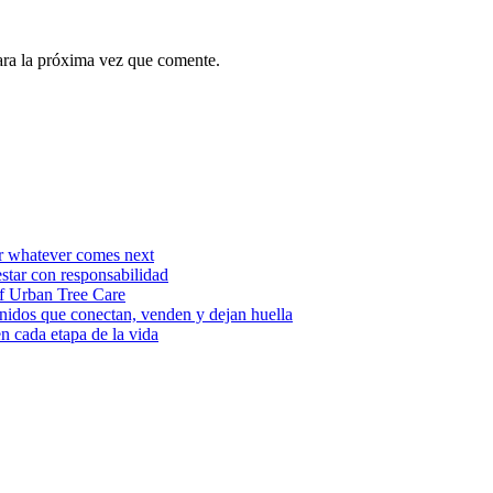
ara la próxima vez que comente.
or whatever comes next
estar con responsabilidad
f Urban Tree Care
enidos que conectan, venden y dejan huella
en cada etapa de la vida