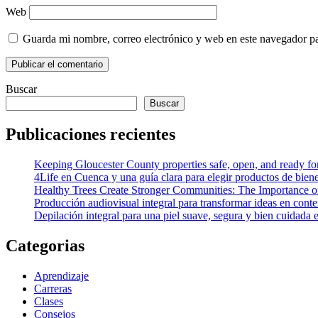
Web
Guarda mi nombre, correo electrónico y web en este navegador p
Buscar
Buscar
Publicaciones recientes
Keeping Gloucester County properties safe, open, and ready f
4Life en Cuenca y una guía clara para elegir productos de bien
Healthy Trees Create Stronger Communities: The Importance o
Producción audiovisual integral para transformar ideas en cont
Depilación integral para una piel suave, segura y bien cuidada 
Categorias
Aprendizaje
Carreras
Clases
Consejos