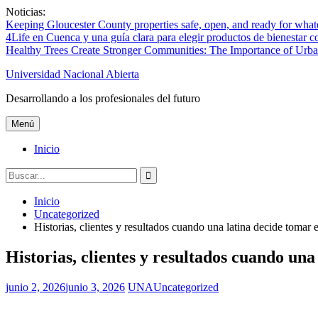
Saltar
Noticias:
al
Keeping Gloucester County properties safe, open, and ready for wha
contenido
4Life en Cuenca y una guía clara para elegir productos de bienestar c
Healthy Trees Create Stronger Communities: The Importance of Urba
Universidad Nacional Abierta
Desarrollando a los profesionales del futuro
Menú
Inicio
Buscar:
Inicio
Uncategorized
Historias, clientes y resultados cuando una latina decide tomar e
Historias, clientes y resultados cuando una
junio 2, 2026
junio 3, 2026
UNA
Uncategorized