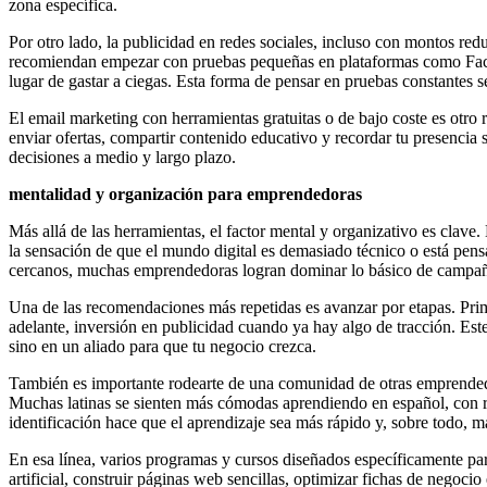
zona específica.
Por otro lado, la publicidad en redes sociales, incluso con montos re
recomiendan empezar con pruebas pequeñas en plataformas como Face
lugar de gastar a ciegas. Esta forma de pensar en pruebas constantes 
El email marketing con herramientas gratuitas o de bajo coste es otro
enviar ofertas, compartir contenido educativo y recordar tu presencia s
decisiones a medio y largo plazo.
mentalidad y organización para emprendedoras
Más allá de las herramientas, el factor mental y organizativo es clave
la sensación de que el mundo digital es demasiado técnico o está pens
cercanos, muchas emprendedoras logran dominar lo básico de campañas
Una de las recomendaciones más repetidas es avanzar por etapas. Prime
adelante, inversión en publicidad cuando ya hay algo de tracción. Este
sino en un aliado para que tu negocio crezca.
También es importante rodearte de una comunidad de otras emprendedor
Muchas latinas se sienten más cómodas aprendiendo en español, con re
identificación hace que el aprendizaje sea más rápido y, sobre todo, más
En esa línea, varios programas y cursos diseñados específicamente par
artificial, construir páginas web sencillas, optimizar fichas de negoc