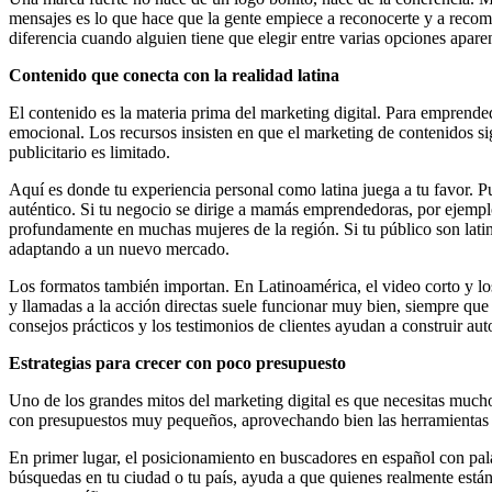
mensajes es lo que hace que la gente empiece a reconocerte y a recom
diferencia cuando alguien tiene que elegir entre varias opciones apare
Contenido que conecta con la realidad latina
El contenido es la materia prima del marketing digital. Para emprendedo
emocional. Los recursos insisten en que el marketing de contenidos si
publicitario es limitado.
Aquí es donde tu experiencia personal como latina juega a tu favor. P
auténtico. Si tu negocio se dirige a mamás emprendedoras, por ejempl
profundamente en muchas mujeres de la región. Si tu público son latin
adaptando a un nuevo mercado.
Los formatos también importan. En Latinoamérica, el video corto y l
y llamadas a la acción directas suele funcionar muy bien, siempre que 
consejos prácticos y los testimonios de clientes ayudan a construir au
Estrategias para crecer con poco presupuesto
Uno de los grandes mitos del marketing digital es que necesitas muc
con presupuestos muy pequeños, aprovechando bien las herramientas gr
En primer lugar, el posicionamiento en buscadores en español con palab
búsquedas en tu ciudad o tu país, ayuda a que quienes realmente están c