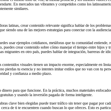
endarte. En mercados tan vibrantes y competidos como los latinoamerica
ntemente similares.
ras latinas, crear contenido relevante significa hablar de los problemas
gue siendo una de las mejores estrategias para conectar con la audienci
uedes usar ejemplos cotidianos, metáforas que tu comunidad entiende, r
o, puedes crear contenido sobre cómo manejar el tiempo entre hijos y t
as migrantes en otro país, puedes hablar de integración, barreras de id
os contenidos visuales tienen un impacto enorme, especialmente en Ins
no pierdas tu esencia y no intentes imitar estilos que no van con tu pers
toridad y confianza a medio plazo.
ho dinero para que funcione. En la práctica, muchos materiales enfoca
atuitas y usando la inversión pagada de forma inteligente.
ras clave bien elegidas puede traer tráfico sin tener que pagar por cada
erca de ti te encuentren cuando buscan lo que ofreces. Esto es particula