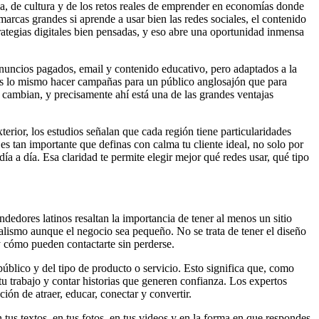
ma, de cultura y de los retos reales de emprender en economías donde
as grandes si aprende a usar bien las redes sociales, el contenido
ategias digitales bien pensadas, y eso abre una oportunidad inmensa
anuncios pagados, email y contenido educativo, pero adaptados a la
 es lo mismo hacer campañas para un público anglosajón que para
 cambian, y precisamente ahí está una de las grandes ventajas
erior, los estudios señalan que cada región tiene particularidades
es tan importante que definas con calma tu cliente ideal, no solo por
ía a día. Esa claridad te permite elegir mejor qué redes usar, qué tipo
edores latinos resaltan la importancia de tener al menos un sitio
nalismo aunque el negocio sea pequeño. No se trata de tener el diseño
y cómo pueden contactarte sin perderse.
blico y del tipo de producto o servicio. Esto significa que, como
tu trabajo y contar historias que generen confianza. Los expertos
ión de atraer, educar, conectar y convertir.
us textos, en tus fotos, en tus videos y en la forma en que respondes