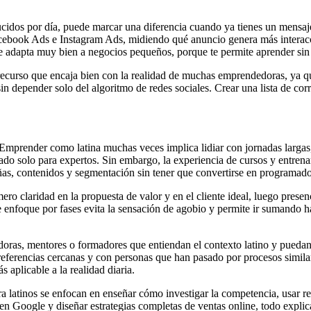
ducidos por día, puede marcar una diferencia cuando ya tienes un mensa
book Ads e Instagram Ads, midiendo qué anuncio genera más interacci
se adapta muy bien a negocios pequeños, porque te permite aprender sin 
 recurso que encaja bien con la realidad de muchas emprendedoras, ya qu
in depender solo del algoritmo de redes sociales. Crear una lista de cor
. Emprender como latina muchas veces implica lidiar con jornadas largas
ado solo para expertos. Sin embargo, la experiencia de cursos y entren
, contenidos y segmentación sin tener que convertirse en programador
ro claridad en la propuesta de valor y en el cliente ideal, luego prese
 enfoque por fases evita la sensación de agobio y permite ir sumando ha
as, mentores o formadores que entiendan el contexto latino y puedan or
ferencias cercanas y con personas que han pasado por procesos similare
 aplicable a la realidad diaria.
a latinos se enfocan en enseñar cómo investigar la competencia, usar red
io en Google y diseñar estrategias completas de ventas online, todo expl