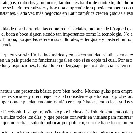
estrategias, embudos y anuncios, también es hablar de contexto, de idio
ne se ha democratizado y hoy una emprendedora puede competir con marc
nstantes. Cada vez más negocios en Latinoamérica crecen gracias a estr
 habla de usar herramientas como redes sociales, motores de búsqueda, 
y el boca a boca siguen siendo tan importantes como la tecnología. No
 Europa, porque las referencias culturales, el lenguaje y hasta el humor
diencia.
 quieres servir. En Latinoamérica y en las comunidades latinas en el ext
n un país puede no funcionar igual en otro si se copia tal cual. Por eso 
edos y aspiraciones, hablando en el lenguaje que tu audiencia usa en su d
struir una presencia básica pero bien hecha. Muchas guías para emprend
en redes sociales y una imagen visual consistente que transmita profesio
 un lugar donde puedan encontrar quién eres, qué haces, cómo los ayudas 
 ser Facebook, Instagram, WhatsApp e incluso TikTok, dependiendo del pú
 utiliza todos los días, y que puedes convertir en vitrinas para mostrar 
que no se trata solo de publicar por publicar, sino de hacerlo con intenc
strar el mismo tono de voz, la misma promesa y los mismos valores en t