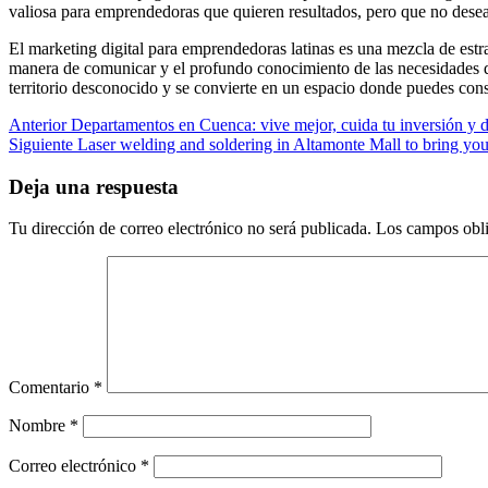
valiosa para emprendedoras que quieren resultados, pero que no desea
El marketing digital para emprendedoras latinas es una mezcla de estrat
manera de comunicar y el profundo conocimiento de las necesidades de 
territorio desconocido y se convierte en un espacio donde puedes const
Navegación
Entrada
Anterior
Departamentos en Cuenca: vive mejor, cuida tu inversión y d
anterior:
Entrada
Siguiente
Laser welding and soldering in Altamonte Mall to bring your
de
siguiente:
entradas
Deja una respuesta
Tu dirección de correo electrónico no será publicada.
Los campos obli
Comentario
*
Nombre
*
Correo electrónico
*