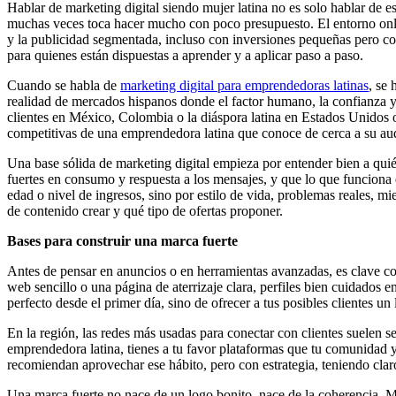
Hablar de marketing digital siendo mujer latina no es solo hablar de 
muchas veces toca hacer mucho con poco presupuesto. El entorno onli
y la publicidad segmentada, incluso con inversiones pequeñas pero co
para quienes están dispuestas a aprender y a aplicar paso a paso.
Cuando se habla de
marketing digital para emprendedoras latinas
, se
realidad de mercados hispanos donde el factor humano, la confianza 
clientes en México, Colombia o la diáspora latina en Estados Unidos o
competitivas de una emprendedora latina que conoce de cerca a su au
Una base sólida de marketing digital empieza por entender bien a quién
fuertes en consumo y respuesta a los mensajes, y que lo que funciona e
edad o nivel de ingresos, sino por estilo de vida, problemas reales, mi
de contenido crear y qué tipo de ofertas proponer.
Bases para construir una marca fuerte
Antes de pensar en anuncios o en herramientas avanzadas, es clave con
web sencillo o una página de aterrizaje clara, perfiles bien cuidados 
perfecto desde el primer día, sino de ofrecer a tus posibles clientes
En la región, las redes más usadas para conectar con clientes suelen
emprendedora latina, tienes a tu favor plataformas que tu comunidad ya
recomiendan aprovechar ese hábito, pero con estrategia, teniendo claro 
Una marca fuerte no nace de un logo bonito, nace de la coherencia. Mo