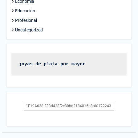
Economia
Educacion
Profesional
Uncategorized
joyas de plata por mayor
1F19A638-283d428f2e80bd2184015b8bf0172243