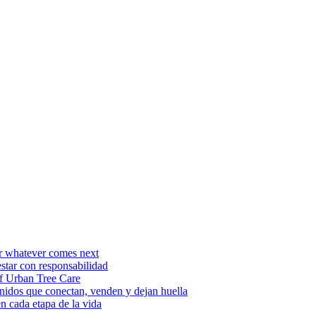
or whatever comes next
estar con responsabilidad
f Urban Tree Care
enidos que conectan, venden y dejan huella
en cada etapa de la vida