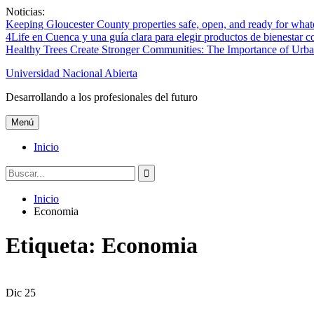
Saltar
Noticias:
al
Keeping Gloucester County properties safe, open, and ready for wha
contenido
4Life en Cuenca y una guía clara para elegir productos de bienestar c
Healthy Trees Create Stronger Communities: The Importance of Urba
Universidad Nacional Abierta
Desarrollando a los profesionales del futuro
Menú
Inicio
Buscar:
Inicio
Economia
Etiqueta:
Economia
Dic
25