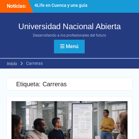
Saltar
Noticias:
Healthy Trees Create
al
Stronger Communities: The
contenido
Importance of Urban Tree
Universidad Nacional Abierta
Care
Keeping Gloucester County
Desarrollando a los profesionales del futuro
properties safe, open, and
ready for whatever comes
Menú
next
4Life en Cuenca y una guía
Carreras
Inicio
clara para elegir productos
de bienestar con
responsabilidad
Etiqueta:
Carreras