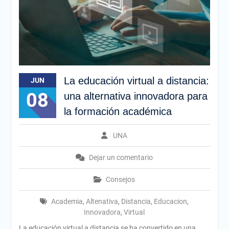
La educación virtual a distancia:
JUN
08
una alternativa innovadora para
la formación académica
UNA
Dejar un comentario
Consejos
Academia
,
Altenativa
,
Distancia
,
Educacion
,
Innovadora
,
Virtual
La educación virtual a distancia se ha convertido en una