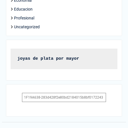
Economia
Educacion
Profesional
Uncategorized
joyas de plata por mayor
1F19A638-283d428f2e80bd2184015b8bf0172243